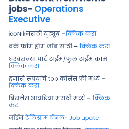
jobs-
Operations
Executive
icoNikमराठी युट्युब –
क्लिक करा
वर्क फ्रॉम होम जॉब साठी –
क्लिक करा
घरबसल्या पार्ट टाईम/फुल टाईम काम –
क्लिक करा
हजारो रुपयांचे top कोर्सेस फ्री मध्ये –
क्लिक करा
बिसनेस आयडिया मराठी मध्ये –
क्लिक
करा
जॉईन
टेलिग्राम चॅनल- Job upate