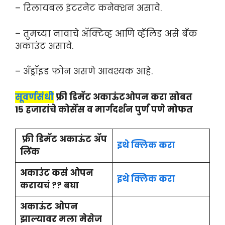
– रिलायबल इंटरनेट कनेक्शन असावे.
– तुमच्या नावाचे ॲक्टिव्ह आणि व्हॅलिड असे बँक
अकाउंट असावे.
– अँड्रॉइड फोन असणे आवश्यक आहे.
सूवर्णसंधी
फ्री डिमॅट अकाऊंटओपन करा सोबत
15 हजारांचे कोर्सेस व मार्गदर्शन पुर्ण पणे मोफत
फ्री डिमॅट अकाऊंट ॲप
इथे क्लिक करा
लिंक
अकाउंट कसं ओपन
इथे क्लिक करा
करायचं ?? बघा
अकाऊंट ओपन
झाल्यावर मला मेसेज