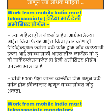
Work from mobile India mart
teleassociate | इंडिया मार्ट टेली
असोसिएट प्रोग्रॅम –
– ज्या महिला होम मेकर्स आहेत, आई झालेल्या
आहेत किंवा फ्रेशर आहेत किंवा इतर कोणीही
इंडिव्हिज्युअल ज्यांना वर्क फ्रॉम होम जॉब करण्याची
इच्छा आहे त्यांच्यासाठी भारतातील लार्जेस्ट बी टू
बी मार्केटप्लेसमार्फत हा डेली असोसिएट प्रोग्रॅम
उपलब्ध झाला आहे.
– यांची 5000 पेक्षा जास्त व्यक्तींची टीम असून वर्क
फ्रॉम होम फ्रीलान्सर म्हणून यांच्यासोबत जोडू
शकता.
Work from mobile India mart
teleassociate mandatory