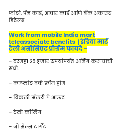
फोटो, पॅन कार्ड, आधार कार्ड आणि बँक अकाउंट
डिटेल्स.
Work from mobile India mart
teleassociate benefits | इंडिया मार्ट
टेली असोसिएट प्रोग्रॅम फायदे –
– दरमहा 25 हजार रुपयांपर्यंत अर्निंग करण्याची
संधी.
– कम्प्लीट वर्क फ्रॉम होम.
– विकली सॅलरी पे आऊट.
– टेली कॉलिंग.
– नो सेल्स टार्गेट.