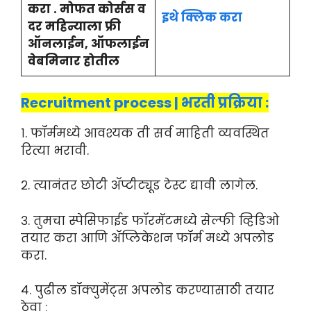
करा . मोफत कोर्सस व
इथे क्लिक करा
दर महिन्याला फ्री
ऑनलाईन, ऑफलाईन
वेबमिनार होतील
Recruitment process | भरती प्रक्रिया :
१. फॉर्ममध्ये आवश्यक ती सर्व माहिती व्यवस्थित
रित्या भरावी.
२. त्यानंतर छोटी ॲप्टीट्यूड टेस्ट द्यावी लागेल.
३. तुमचा स्पेसिफाईड फॉरमॅटमध्ये सेल्फी व्हिडिओ
तयार करा आणि ॲप्लिकेशन फॉर्म मध्ये अपलोड
करा.
४. पुढील डॉक्युमेंट्स अपलोड करण्यासाठी तयार
ठेवा :