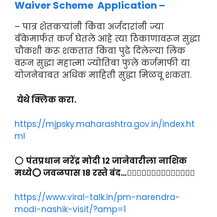
Waiver Scheme Application –
– पात्र शेतकऱ्यांनी किंवा अर्जदारांनी ज्या
बँकेमार्फत कर्ज घेतले आहे त्या ठिकाणावरून सुद्धा
चौकशी करू शकतात किंवा पुढे दिलेल्या लिंक
वरून सुद्धा महात्मा ज्योतिबा फुले कर्जमाफी या
योजनेबाबत अधिक माहिती सुद्धा मिळवू शकता.
येथे क्लिक करा.
https://mjpsky.maharashtra.gov.in/index.ht
ml
⭕
पंतप्रधान नरेंद्र मोदी 12 जानेवारीला नाशिक
मध्ये⭕ जवळपास 18 रस्ते बंद…👇🏻
👇🏻👇🏻👇🏻👇🏻👇🏻👇🏻
https://www.viral-talk.in/pm-narendra-
modi-nashik-visit/?amp=1