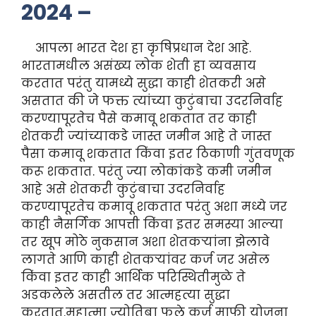
2024 –
आपला भारत देश हा कृषिप्रधान देश आहे.
भारतामधील असंख्य लोक शेती हा व्यवसाय
करतात परंतु यामध्ये सुद्धा काही शेतकरी असे
असतात की जे फक्त त्यांच्या कुटुंबाचा उदरनिर्वाह
करण्यापूरतेच पैसे कमावू शकतात तर काही
शेतकरी ज्यांच्याकडे जास्त जमीन आहे ते जास्त
पैसा कमावू शकतात किंवा इतर ठिकाणी गुंतवणूक
करू शकतात. परंतु ज्या लोकांकडे कमी जमीन
आहे असे शेतकरी कुटुंबाचा उदरनिर्वाह
करण्यापूरतेच कमावू शकतात परंतु अशा मध्ये जर
काही नैसर्गिक आपत्ती किंवा इतर समस्या आल्या
तर खूप मोठे नुकसान अशा शेतकऱ्यांना झेलावे
लागते आणि काही शेतकऱ्यांवर कर्ज जर असेल
किंवा इतर काही आर्थिक परिस्थितीमुळे ते
अडकलेले असतील तर आत्महत्या सुद्धा
करतात.महात्मा ज्योतिबा फुले कर्ज माफी योजना