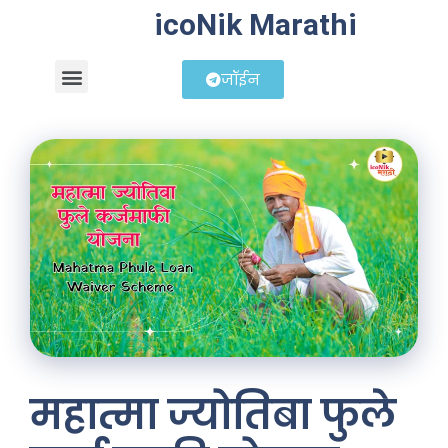
icoNik Marathi
जॉईन
बिझनेस आयडिया
शेअर मार्केट मराठी
महात्मा ज्योतिबा फुले