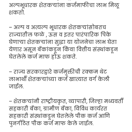
अल्पभूधारक शेतकऱ्यांना कर्जमाफीचा लाभ मिळू
शकतो.
– अल्प व अत्यल्प भूधारक शेतकऱ्यांसोबतच
राज्यातील फळे , ऊस व इतर पारंपारिक पिके
घेणाऱ्या शेतकऱ्यांना सुद्धा या योजनेचा लाभ घेता
येणार असून बँकांकडून किंवा वित्तीय संस्थांकडून
घेतलेले कर्ज माफ होऊ शकते.
– राज्य सरकारद्वारे कर्जमुक्तीची रक्कम थेट
लाभार्थी शेतकऱ्यांच्या कर्ज खात्यात वर्ग केली
जाईल.
– शेतकऱ्यांनी राष्ट्रीयकृत, व्यापारी, जिल्हा मध्यवर्ती
सहकारी बँका, ग्रामीण बँका, विविध कार्यरत
सहकारी संस्थांकडून घेतलेले पीक कर्ज आणि
पुनर्गठित पीक कर्ज माफ केले जाईल.