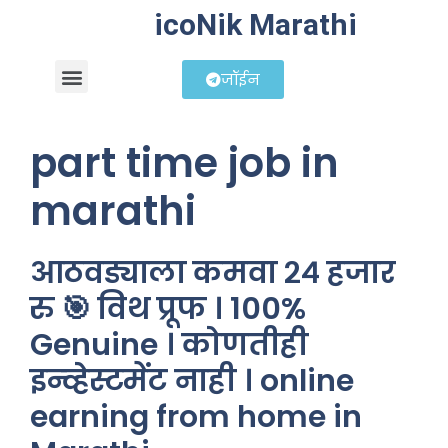
icoNik Marathi
जॉईन
बिझनेस आयडिया
शेअर मार्केट मराठी
part time job in
marathi
आठवड्याला कमवा २४ हजार
रु 🎯 विथ प्रूफ । 100%
Genuine । कोणतीही
इन्व्हेस्टमेंट नाही । online
earning from home in