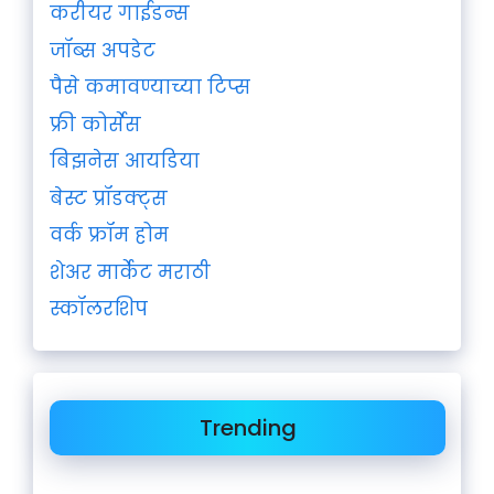
करीयर गाईडन्स
जॉब्स अपडेट
पैसे कमावण्याच्या टिप्स
फ्री कोर्सेस
बिझनेस आयडिया
बेस्ट प्रॉडक्ट्स
वर्क फ्रॉम होम
शेअर मार्केट मराठी
स्कॉलरशिप
Trending